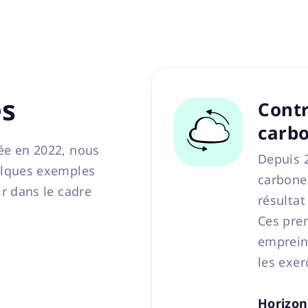
és
Contr
carb
cée en 2022, nous
Depuis 
uelques exemples
carbone 
ir dans le cadre
résultat
Ces pre
empreint
les exer
Horizon 