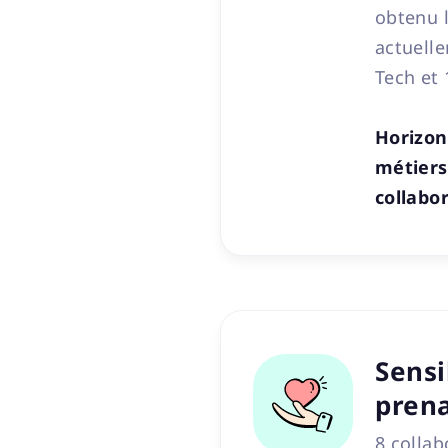
obtenu 
actuell
Tech et 
Horizon
métiers
collabo
Sensi
pren
8 collab