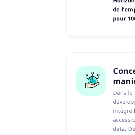
Horizon
de l'em
pour 10
Conce
mani
Dans le 
dévelop
intègre 
accessib
data. D