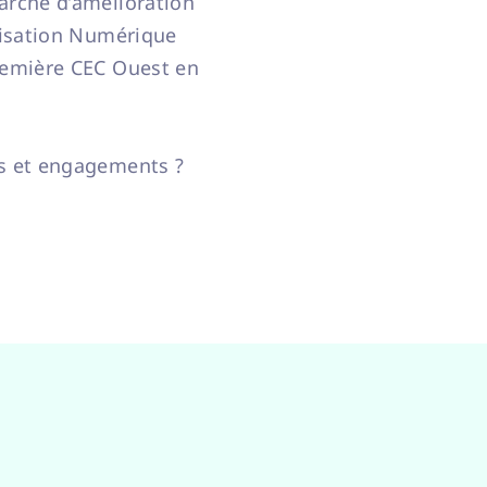
arche d’amélioration
llisation Numérique
première CEC Ouest en
ns et engagements ?