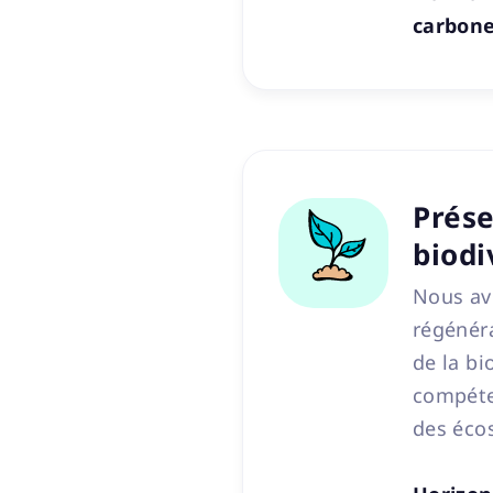
carbone
Prése
biodi
Nous avo
régénéra
de la bi
compéte
des éco