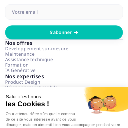

Nos offres
Développement sur-mesure
Maintenance
Assistance technique
Formation
IA Générative
Nos expertises
Product Design
Développement mobile
Développement web
Salut c'est nous...
Data & IA
les Cookies !
Numérique Responsable
Questions fréquentes
On a attendu d'être sûrs que le contenu
L'agence
de ce site vous intéresse avant de vous
Notre état d'esprit
déranger, mais on aimerait bien vous accompagner pendant votre
Politique impact