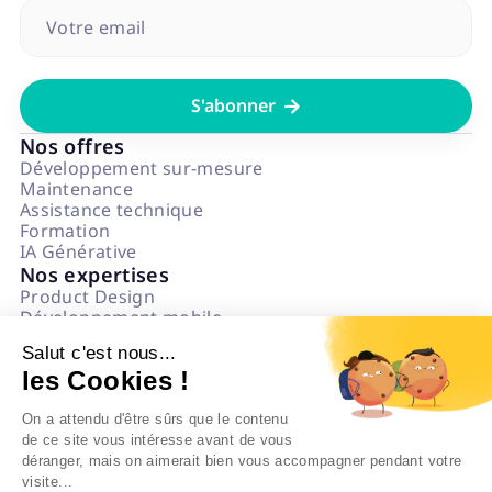

Nos offres
Développement sur-mesure
Maintenance
Assistance technique
Formation
IA Générative
Nos expertises
Product Design
Développement mobile
Développement web
Salut c'est nous...
Data & IA
les Cookies !
Numérique Responsable
Questions fréquentes
On a attendu d'être sûrs que le contenu
L'agence
de ce site vous intéresse avant de vous
Notre état d'esprit
déranger, mais on aimerait bien vous accompagner pendant votre
Politique impact
visite...
On recrute