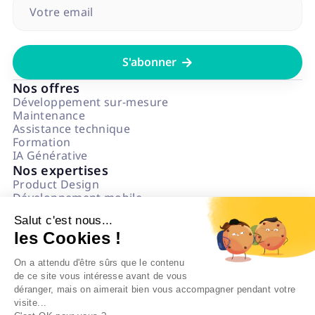

Nos offres
Développement sur-mesure
Maintenance
Assistance technique
Formation
IA Générative
Nos expertises
Product Design
Développement mobile
Développement web
Salut c'est nous...
Data & IA
les Cookies !
Numérique Responsable
Questions fréquentes
On a attendu d'être sûrs que le contenu
L'agence
de ce site vous intéresse avant de vous
Notre état d'esprit
déranger, mais on aimerait bien vous accompagner pendant votre
Politique impact
visite...
On recrute