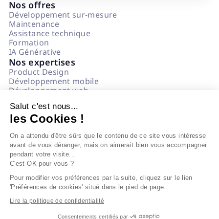
Nos offres
Développement sur-mesure
Maintenance
Assistance technique
Formation
IA Générative
Nos expertises
Product Design
Développement mobile
Développement web
Data & IA
Salut c'est nous...
Numérique Responsable
les Cookies !
Questions fréquentes
L'agence
On a attendu d'être sûrs que le contenu de ce site vous intéresse
Notre état d'esprit
avant de vous déranger, mais on aimerait bien vous accompagner
Politique impact
pendant votre visite...
On recrute
C'est OK pour vous ?
Nos références
Blog
Pour modifier vos préférences par la suite, cliquez sur le lien
'Préférences de cookies' situé dans le pied de page.
©BEAPP 2024
Lire la politique de confidentialité
Mentions légales
|
Consentements certifiés par