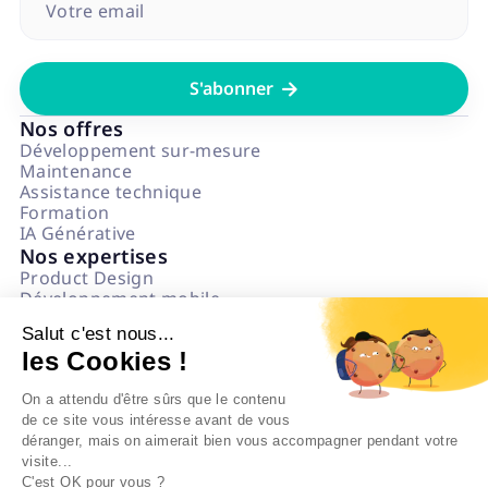

Nos offres
Développement sur-mesure
Maintenance
Assistance technique
Formation
IA Générative
Nos expertises
Product Design
Développement mobile
Développement web
Salut c'est nous...
Data & IA
les Cookies !
Numérique Responsable
Questions fréquentes
On a attendu d'être sûrs que le contenu
L'agence
de ce site vous intéresse avant de vous
Notre état d'esprit
déranger, mais on aimerait bien vous accompagner pendant votre
Politique impact
visite...
On recrute
C'est OK pour vous ?