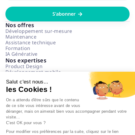

Nos offres
Développement sur-mesure
Maintenance
Assistance technique
Formation
IA Générative
Nos expertises
Product Design
Développement mobile
Développement web
Salut c'est nous...
Data & IA
les Cookies !
Numérique Responsable
Questions fréquentes
On a attendu d'être sûrs que le contenu
L'agence
de ce site vous intéresse avant de vous
Notre état d'esprit
déranger, mais on aimerait bien vous accompagner pendant votre
Politique impact
visite...
On recrute
C'est OK pour vous ?
Nos références
Blog
Pour modifier vos préférences par la suite, cliquez sur le lien