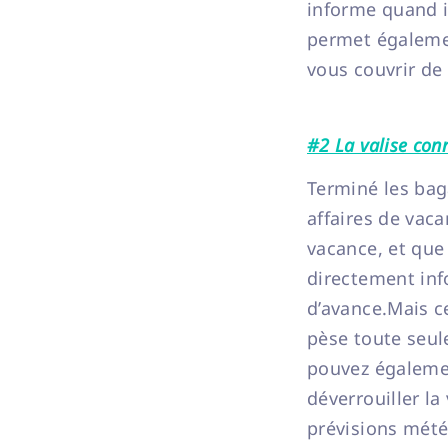
informe quand il
permet également
vous couvrir de
#2 La valise con
Terminé les baga
affaires de vaca
vacance, et que 
directement info
d’avance.Mais ce
pèse toute seule
pouvez égaleme
déverrouiller l
prévisions mété