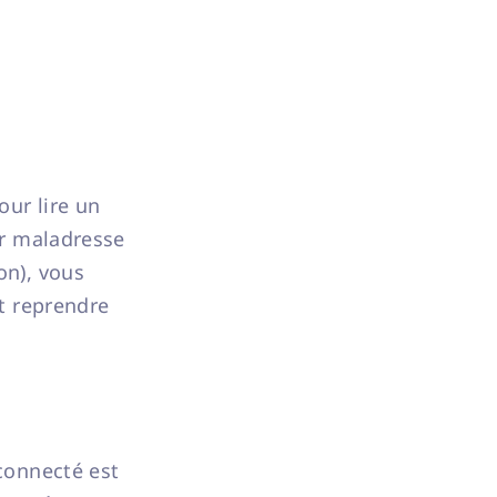
our lire un
ar maladresse
on), vous
et reprendre
 connecté est