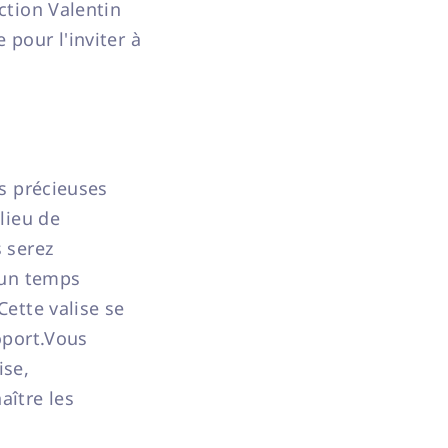
ction Valentin
 pour l'inviter à
os précieuses
lieu de
s serez
r un temps
Cette valise se
oport.Vous
ise,
aître les