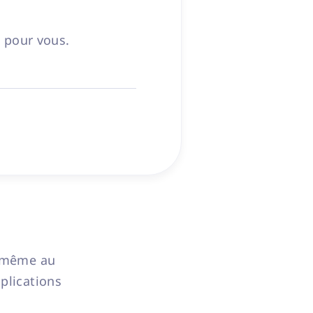
 pour vous.
u même au
plications