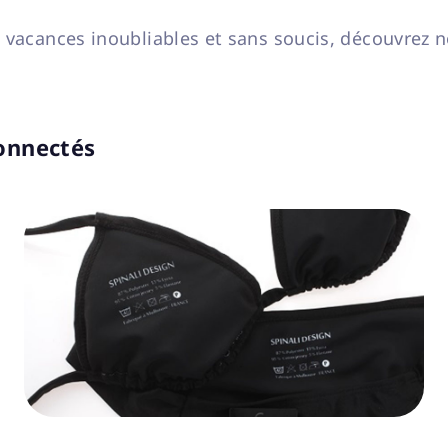
 vacances inoubliables et sans soucis, découvrez n
connectés