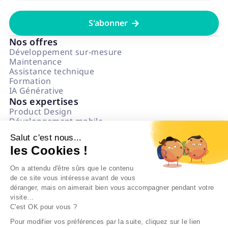

Nos offres
Développement sur-mesure
Maintenance
Assistance technique
Formation
IA Générative
Nos expertises
Product Design
Développement mobile
Développement web
Salut c'est nous...
Data & IA
les Cookies !
Numérique Responsable
Questions fréquentes
On a attendu d'être sûrs que le contenu
L'agence
de ce site vous intéresse avant de vous
Notre état d'esprit
déranger, mais on aimerait bien vous accompagner pendant votre
Politique impact
visite...
On recrute
C'est OK pour vous ?
Nos références
Blog
Pour modifier vos préférences par la suite, cliquez sur le lien