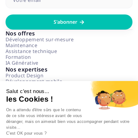

Nos offres
Développement sur-mesure
Maintenance
Assistance technique
Formation
IA Générative
Nos expertises
Product Design
Développement mobile
Développement web
Salut c'est nous...
Data & IA
les Cookies !
Numérique Responsable
Questions fréquentes
On a attendu d'être sûrs que le contenu
L'agence
de ce site vous intéresse avant de vous
Notre état d'esprit
déranger, mais on aimerait bien vous accompagner pendant votre
Politique impact
visite...
On recrute
C'est OK pour vous ?
Nos références