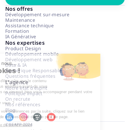
Nos offres
Développement sur-mesure
Maintenance
Assistance technique
Formation
IA Générative
Nos expertises
Product Design
Développement mobile
Développement web
Salut c'est nous...
Data & IA
les Cookies !
Numérique Responsable
Questions fréquentes
On a attendu d'être sûrs que le contenu
L'agence
de ce site vous intéresse avant de vous
Notre état d'esprit
déranger, mais on aimerait bien vous accompagner pendant votre
Politique impact
visite...
On recrute
C'est OK pour vous ?
Nos références
Blog
Pour modifier vos préférences par la suite, cliquez sur le lien
'Préférences de cookies' situé dans le pied de page.
©BEAPP 2024
Lire la politique de confidentialité