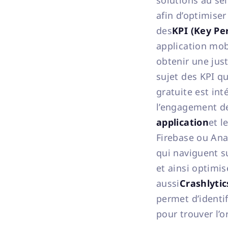
solutions au se
afin d’optimise
des
KPI (Key Pe
application mobi
obtenir une jus
sujet des KPI q
gratuite est int
l’engagement de
application
et l
Firebase ou Ana
qui naviguent s
et ainsi optimi
aussi
Crashlytic
permet d’identif
pour trouver l’