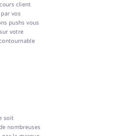
rcours client
 par vos
tions pushs vous
 sur votre
incontournable
e soit
e de nombreuses