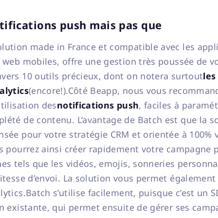
otifications push mais pas que
olution made in France et compatible avec les appli
s web mobiles, offre une gestion très poussée de v
avers 10 outils précieux, dont on notera surtout
les
alytics
(encore!).Côté Beapp, nous vous recomman
tilisation des
notifications push
, faciles à paramét
lété de contenu. L’avantage de Batch est que la so
nsée pour votre stratégie CRM et orientée à 100% 
us pourrez ainsi créer rapidement votre campagne 
hes tels que les vidéos, emojis, sonneries personn
vitesse d’envoi. La solution vous permet également
ytics.Batch s’utilise facilement, puisque c’est un 
on existante, qui permet ensuite de gérer ses camp