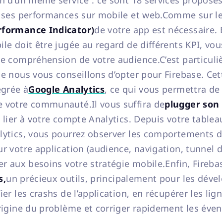
in d’un même service : ce sont 18 services proposé
r ses performances sur mobile et web.Comme sur le 
rformance Indicator)
de votre app est nécessaire. 
le doit être jugée au regard de différents KPI, vou
te compréhension de votre audience.C’est particuli
ue nous vous conseillons d’opter pour Firebase. Cet
égrée à
Google Analytics
, ce qui vous permettra de
 votre communauté.Il vous suffira de
plugger son
e lier à votre compte Analytics. Depuis votre table
lytics, vous pourrez observer les comportements 
ur votre application (audience, navigation, tunnel 
ser aux besoins votre stratégie mobile.Enfin, Fireb
s,
un précieux outils, principalement pour les dével
ier les crashs de l’application, en récupérer les li
origine du problème et corriger rapidement les éven