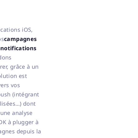
cations iOS,
os
campagnes
 notifications
dons
rer, grâce à un
lution est
vers vos
push (intégrant
alisées…) dont
 une analyse
SDK à plugger à
agnes depuis la