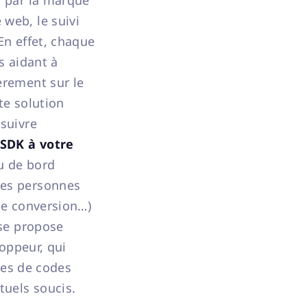
s par la marque
web, le suivi
En effet, chaque
s aidant à
èrement sur le
te solution
 suivre
 SDK à votre
au de bord
des personnes
de conversion…)
ase propose
oppeur, qui
gnes de codes
tuels soucis.