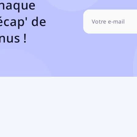
chaque
écap' de
nus !