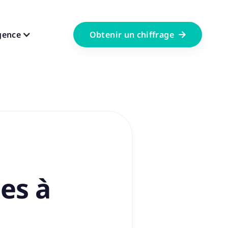
gence
Obtenir un chiffrage

es à