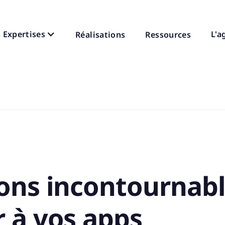
 Expertises
L'a
Réalisations
Ressources
ions incontournabl
r à vos apps