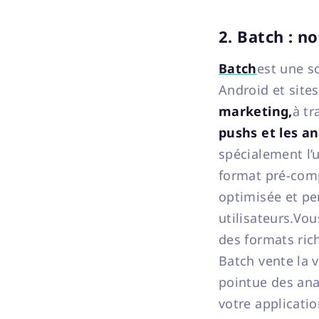
2. Batch : n
Batch
est une s
Android et site
marketing,
à tr
pushs et les an
spécialement l’u
format pré-comp
optimisée et pe
utilisateurs.Vo
des formats ric
Batch vente la 
pointue des anal
votre applicati